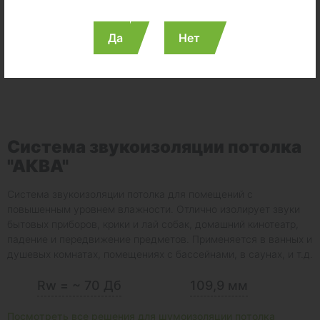
Да
Нет
Система звукоизоляции потолка
"АКВА"
Система звукоизоляции потолка для помещений с
повышенным уровнем влажности. Отлично изолирует звуки
бытовых приборов, крики и лай собак, домашний кинотеатр,
падение и передвижение предметов. Применяется в ванных и
душевых комнатах, помещениях с бассейнами, в саунах, и т.д.
Rw = ~ 70 Дб
109,9 мм
Посмотреть все решения для шумоизоляции потолка