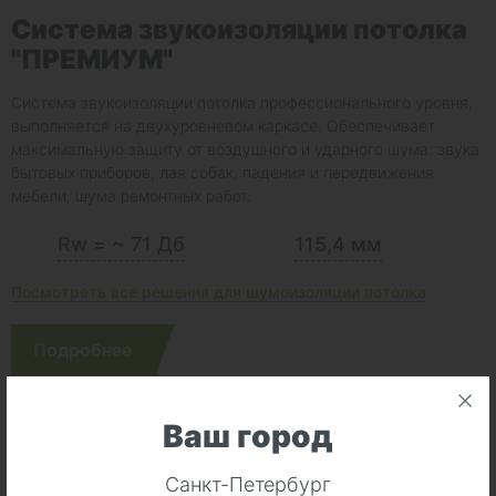
Система звукоизоляции потолка
"ПРЕМИУМ"
Система звукоизоляции потолка профессионального уровня,
выполняется на двухуровневом каркасе. Обеспечивает
максимальную защиту от воздушного и ударного шума: звука
бытовых приборов, лая собак, падения и передвижения
мебели, шума ремонтных работ.
Rw = ~ 71 Дб
115,4 мм
Посмотреть все решения для шумоизоляции потолка
Подробнее
Ваш город
Санкт-Петербург